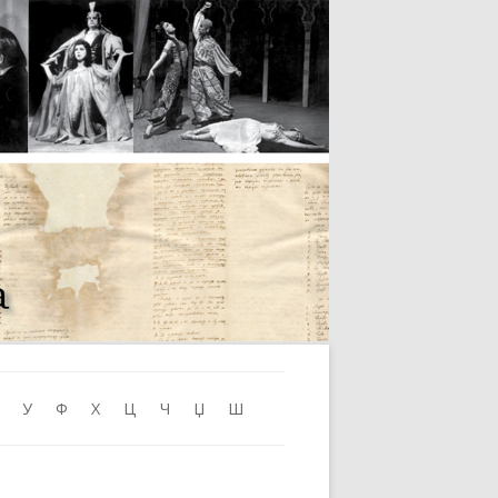
Skip to content
У
Ф
Х
Ц
Ч
Џ
Ш