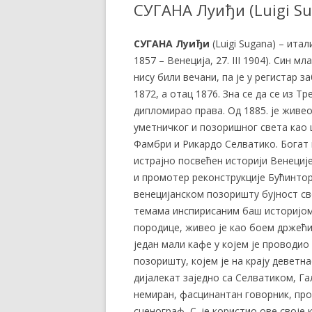
СУГАНА Луиђи (Luigi S
СУГАНА Луиђи
(Luigi Sugana) – итал
1857 – Венеција, 27. III 1904). Син
нису били вечани, па је у регистар 
1872, а отац 1876. Зна се да се из Т
дипломирао права. Од 1885. је живео
уметничког и позоришног света као
Фамбри и Рикардо Селватико. Богат 
истрајно посвећен историји Венеције
и промотер реконструкције Бућинторо
венецијанском позоришту бујност св
темама инспирисаним баш историјом
породице, живео је као боем држећи
један мали кафе у којем је проводио
позоришту, којем је на крају деветн
дијалекат заједно са Селватиком, Га
немиран, фасцинантан говорник, пр
сценограф, С. је користио ове своје