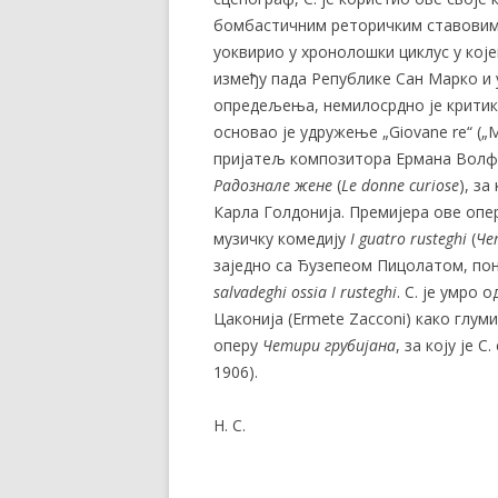
бомбастичним реторичким ставовима,
уоквирио у хронолошки циклус у кој
између пада Републике Сан Марко и 
опредељења, немилосрдно је критико
основао је удружење
„Giovane re“ (
пријатељ композитора Ермана Волф-Ф
Радознале жене
(
Le donne curiose
), з
Карла Голдонија. Премијера ове опере
музичку комедију
I guatro rusteghi
(
Че
заједно са Ђузепеом Пицолатом, по
salvadeghi ossia I rusteghi
. С. је умро 
Цаконија (Ermete Zacconi) како глум
оперу
Четири грубијана
, за коју је 
1906).
Н. С.