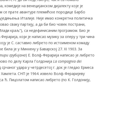
 комедије на венецијанском дијалекту које је
ем се прате авантуре племићске породице Барбо
уједињења Италије. Није имао конкретна политичка
вао сваку партију, а да би био човек пострани,
„Млади краљ“), са недефинисаним програмом. Био је
ерарија, који је написао музику за оперу у три чина
а коју је С. саставио либрето по истоименом комаду
 била је у Минхену у Баварској 27. XI 1903. За
тири грубијана
) Е. Волф-Ферарија написао је либрето
ново по делу Карла Голдонија
La compagnia dei
од срчаног удара у четрдесетој г. док је гледао Ермеса
и Хамлета. СНП је 1964. извело Волф-Фераријеву
С. са Ђ. Пицолатом написао либрето (по К. Голдонију,