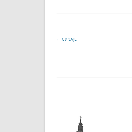
Post navigation
←
СУЂАЈЕ