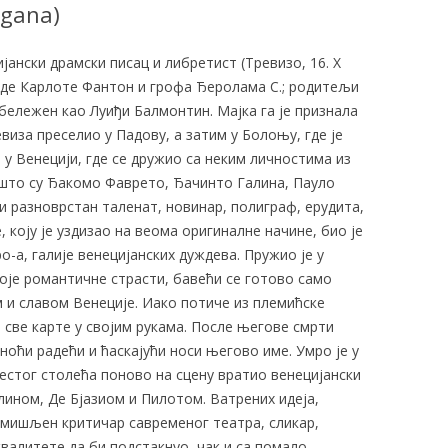
ugana)
ијански драмски писац и либретист (Тревизо, 16. X
 младе Карлоте Фантон и грофа Ђеролама С.; родитељи
забележен као Луиђи Балмонтин. Мајка га је признала
ревиза преселио у Падову, а затим у Болоњу, где је
 у Венецији, где се дружио са неким личностима из
 што су Ђакомо Фаврето, Ђачинто Галина, Пауло
и разноврстан таленат, новинар, полиграф, ерудита,
, коју је уздизао на веома оригиналне начине, био је
-а, галије венецијанских дуждева. Пружио је у
оје романтичне страсти, бавећи се готово само
 и славом Венеције. Иако потиче из племићске
 све карте у својим рукама. После његове смрти
 ноћи радећи и ћаскајући носи његово име. Умро је у
аестог столећа поново на сцену вратио венецијански
лином, Де Бјазиом и Пилотом. Ватрених идеја,
омишљен критичар савременог театра, сликар,
 квалитете да би подстакнуо, чак и са помало