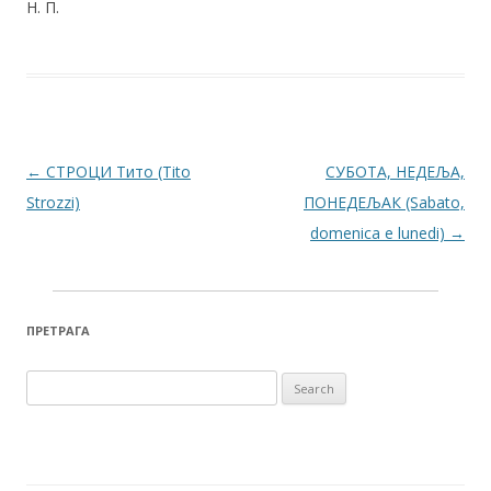
Н. П.
Post navigation
←
СТРОЦИ Тито (Tito
СУБОТА, НЕДЕЉА,
Strozzi)
ПОНЕДЕЉАК (Sabato,
domenica e lunedi)
→
ПРЕТРАГА
Search for: