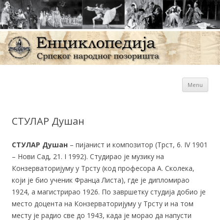
Sk
Енциклопедија Српског
Menu
con
народног позоришта
СТУЛАР Душан
СТУЛАР Душан
– пијанист и композитор (Трст, 6. IV 1901
– Нови Сад, 21. I 1992). Студирао је музику на
Конзерваторијуму у Трсту (код професора А. Сколека,
који је био ученик Франца Листа), где је дипломирао
1924, а магистрирао 1926. По завршетку студија добио је
место доцента на Конзерваторијуму у Трсту и на том
месту је радио све до 1943, када је морао да напусти