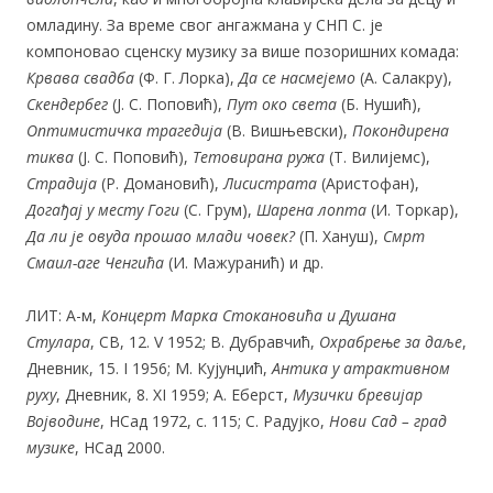
омладину. За време свог ангажмана у СНП С. је
компоновао сценску музику за више позоришних комада:
Крвава свадба
(Ф. Г. Лорка),
Да се насмејемо
(А. Салакру),
Скендербег
(Ј. С. Поповић),
Пут око света
(Б. Нушић),
Оптимистичка трагедија
(В. Вишњевски),
Покондирена
тиква
(Ј. С. Поповић),
Тетовирана ружа
(Т. Вилијемс),
Страдија
(Р. Домановић),
Лисистрата
(Аристофан),
Догађај у месту Гоги
(С. Грум),
Шарена лопта
(И. Торкар),
Да ли је овуда прошао млади човек?
(П. Хануш),
Смрт
Смаил-аге Ченгића
(И. Мажуранић) и др.
ЛИТ: А-м,
Концерт Марка Стокановића и Душана
Стулара
, СВ, 12. V 1952; В. Дубравчић,
Охрабрење за даље
,
Дневник, 15. I 1956; М. Кујунџић,
Антика у атрактивном
руху
, Дневник, 8. XI 1959; А. Еберст,
Музички бревијар
Војводине
, НСад 1972, с. 115; С. Радујко,
Нови Сад – град
музике
, НСад 2000.