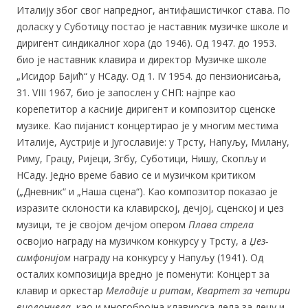
Италију због свог напредног, антифашистичког става. По
доласку у Суботицу постао је наставник музичке школе и
диригент синдикалног хора (до 1946). Од 1947. до 1953.
био је наставник клавира и директор Музичке школе
„Исидор Бајић“ у НСаду. Од 1. IV 1954. до пензионисања,
31. VIII 1967, био је запослен у СНП: најпре као
корепетитор а касније диригент и композитор сценске
музике. Као пијанист концертирао је у многим местима
Италије, Аустрије и Југославије: у Трсту, Напуљу, Милану,
Риму, Грацу, Ријеци, Згбу, Суботици, Нишу, Скопљу и
НСаду. Једно време бавио се и музичком критиком
(„Дневник“ и „Наша сцена“). Као композитор показао је
изразите склоности ка клавирској, дечјој, сценској и џез
музици, те је својом дечјом опером
Плава стрела
освојио награду на музичком конкурсу у Трсту, а
Џез-
симфонијом
награду на конкурсу у Напуљу (1941). Од
осталих композиција вредно је поменути: Концерт за
клавир и оркестар
Мелодије и ритам
,
Квартет за четири
виолончела
, као и многобројна клавирска дела за децу и