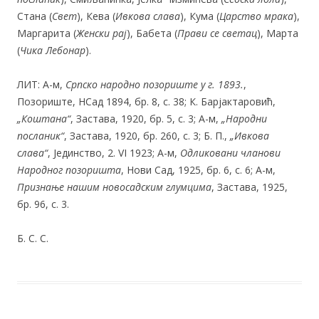
Стана (
Свет
), Кева (
Ивкова слава
), Кума (
Царство мрака
),
Маргарита (
Женски рај
), Бабета (
Прави се светац
), Марта
(
Чика Лебонар
).
ЛИТ: А-м,
Српско народно позориште у г. 1893.
,
Позориште, НСад 1894, бр. 8, с. 38; К. Барјактаровић,
„Коштана“
, Застава, 1920, бр. 5, с. 3; А-м,
„Народни
посланик“
, Застава, 1920, бр. 260, с. 3; Б. П.,
„Ивкова
слава“
, Јединство, 2. VI 1923; А-м,
Одликовани чланови
Народног позоришта
, Нови Сад, 1925, бр. 6, с. 6; А-м,
Признање нашим новосадским глумцима
, Застава, 1925,
бр. 96, с. 3.
Б. С. С.