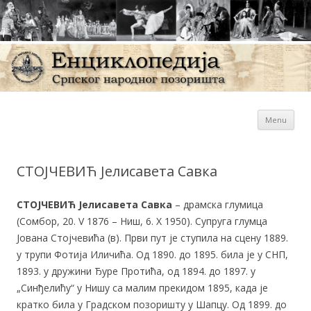
Sk
Енциклопедија Српског
Menu
con
народног позоришта
СТОЈЧЕВИЋ Јелисавета Савка
СТОЈЧЕВИЋ Јелисавета Савка
– драмска глумица
(Сомбор, 20. V 1876 – Ниш, 6. X 1950). Супруга глумца
Јована Стојчевића (в). Први пут је ступила на сцену 1889.
у трупи Фотија Иличића. Од 1890. до 1895. била је у СНП,
1893. у дружини Ђуре Протића, од 1894. до 1897. у
„Синђелићу“ у Нишу са малим прекидом 1895, када је
кратко била у Градском позоришту у Шапцу. Од 1899. до