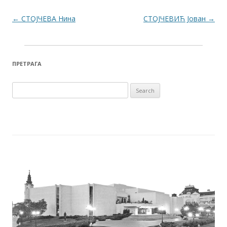
Post navigation
←
СТОЈЧЕВА Нина
СТОЈЧЕВИЋ Јован
→
ПРЕТРАГА
Search for: