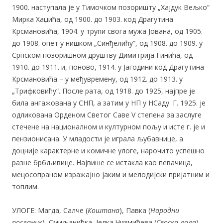
1900. наступала је у Тимочком позоришту „Хајдук Вељко“
Мирка Хаџића, од 1900. до 1903. код Драгутина
Крсмановића, 1904. у трупи свога мужа Јована, од 1905.
до 1908. опет у нишком „Синђелићу“, од 1908. до 1909. у
Српском позоришном друштву Димитрија Гинића, од
1910. до 1911. и, поново, 1914. у Јагодини код Драгутина
Крсмановића – у међувремену, од 1912. до 1913. у
„Трифковићу“. После рата, од 1918. до 1925, најпре је
била ангажована у СНП, а затим у НП у НСаду. Г. 1925. је
одликована Орденом Светог Саве V степена за заслуге
стечене на националном и културном пољу и исте г. је и
пензионисана. У младости је играла љубавнице, а
доцније карактерне и комичне улоге, нарочито успешно
разне брбљивице. Највише се истакла као певачица,
мецосопраном изражајно јаким и мелодијски пријатним и
топлим.
УЛОГЕ: Магда, Салче (
Коштана
), Павка (
Народни
посланик
), Смиљанићка, Јелка Чизмићева (
Сеоска лола
),