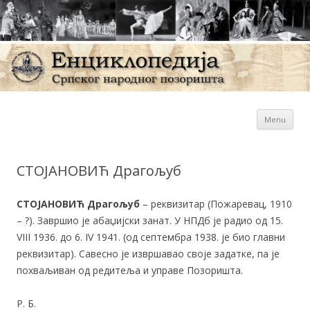
Sk
Енциклопедија Српског
Menu
con
народног позоришта
СТОЈАНОВИЋ Драгољуб
СТОЈАНОВИЋ Драгољуб
– реквизитар (Пожаревац, 1910
– ?). Завршио је абаџијски занат. У НПДб је радио од 15.
VIII 1936. до 6. IV 1941. (од септембра 1938. је био главни
реквизитар). Савесно је извршавао своје задатке, па је
похваљиван од редитеља и управе Позоришта.
Р. Б.