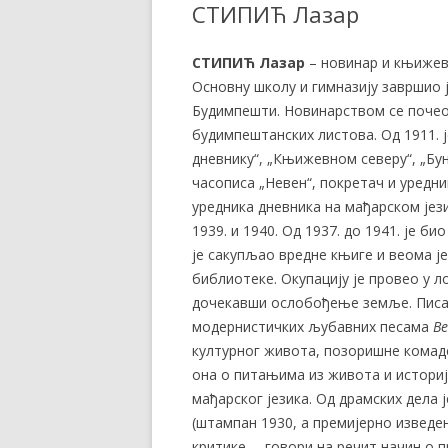
СТИПИЋ Лазар
СТИПИЋ Лазар
– новинар и књижевни
Основну школу и гимназију завршио ј
Будимпешти. Новинарством се почео 
будимпештанских листова. Од 1911. ј
дневнику“, „Књижевном северу“, „Бу
часописа „Невен“, покретач и уредни
уредника дневника на мађарском јези
1939. и 1940. Од 1937. до 1941. је б
је сакупљао вредне књиге и веома 
библиотеке. Окупацију је провео у ло
дочекавши ослобођење земље. Писао 
модернистичких љубавних песама
В
културног живота, позоришне комаде 
она о питањима из живота и историј
мађарског језика. Од драмских дела 
(штампан 1930, а премијерно изведен
критике, …говори на речит начин о 