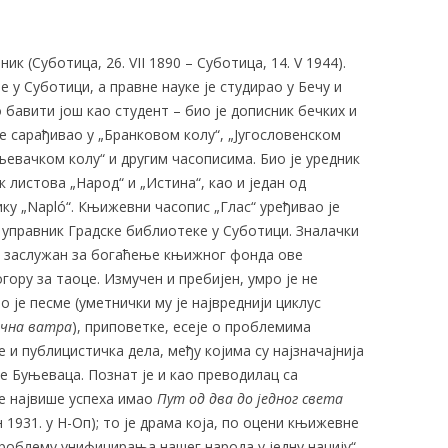
к (Суботица, 26. VII 1890 – Суботица, 14. V 1944).
е у Суботици, а правне науке је студирао у Бечу и
бавити још као студент – био је дописник бечких и
е сарађивао у „Бранковом колу“, „Југословенском
њевачком колу“ и другим часописима. Био је уредник
к листова „Народ“ и „Истина“, као и један од
ку „Napló“. Књижевни часопис „Глас“ уређивао је
ио управник Градске библиотеке у Суботици. Зналачки
је заслужан за богаћење књижног фонда ове
гору за таоце. Измучен и пребијен, умро је не
је песме (уметнички му је највреднији циклус
ечна ватра
), приповетке, есеје о проблемима
и публицистичка дела, међу којима су најзначајнија
е Буњеваца. Познат је и као преводилац са
је највише успеха имао
Пут од два до једног света
 1931. у Н-Оп); то је драма која, по оцени књижевне
проблему унифицирања нашег народа у једну нацију“.