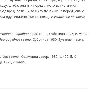
суду, слаба, али је и поред „чисто артистичких
о од вредности… и за ширу публику“. И поред „слабе
имила одушевљено. Његов комад
Измишљене препреке
Истина о Војводини
, расправа, Суботица 1925;
Истина
два до једног света
, Суботица 1930;
Буњевци
, песме,
до
два света
, Књижевни север, 1930, с. 402; Б. Х.
а 1971, с. 84-85.