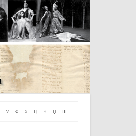
Skip to content
У
Ф
Х
Ц
Ч
Џ
Ш