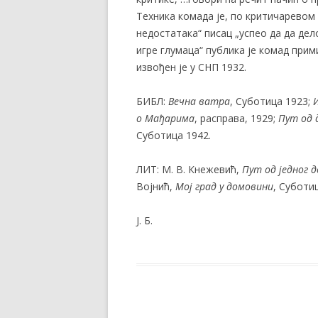
Техника комада је, по критичаревом 
недостатака“ писац „успео да да дел
игре глумаца“ публика је комад пр
извођен је у СНП 1932.
БИБЛ:
Вечна ватра
, Суботица 1923;
о Мађарима
, расправа, 1929;
Пут од 
Суботица 1942.
ЛИТ: М. В. Кнежевић,
Пут
од једног 
Војнић,
Мој град
у
домо
вини
, Суботиц
Ј. Б.