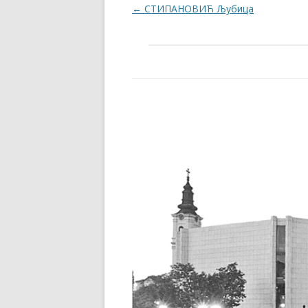
Post navigation
←
СТИПАНОВИЋ Љубица