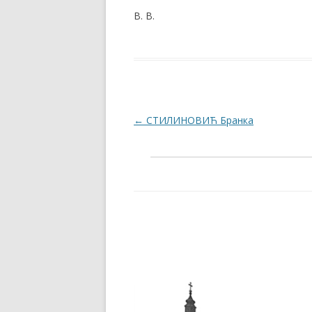
В. В.
Post navigation
←
СТИЛИНОВИЋ Бранка