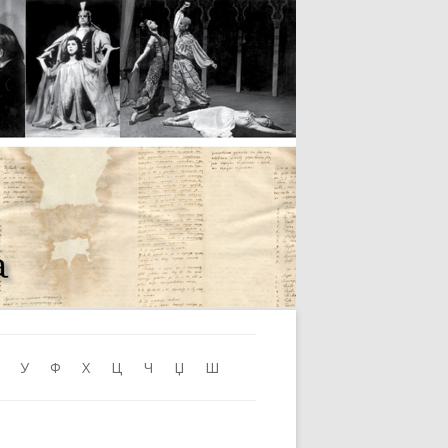
Skip to content
У
Ф
Х
Ц
Ч
Џ
Ш