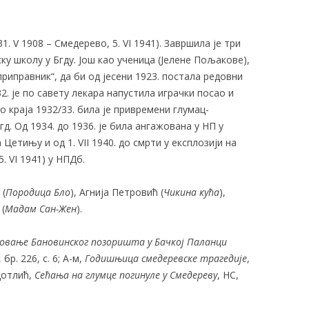
1. V 1908 – Смедерево, 5. VI 1941). Завршила је три
ку школу у Бгду. Још као ученица (Јелене Пољакове),
приправник“, да би од јесени 1923. постала редовни
2. је по савету лекара напустила играчки посао и
 краја 1932/33. била је привремени глумац-
д. Од 1934. до 1936. је била ангажована у НП у
 Цетињу и од 1. VII 1940. до смрти у експлозији на
. VI 1941) у НПДб.
 (
Породица Бло
), Агнија Петровић (
Чикина кућа
),
 (
Мадам Сан-Жен
).
овање Бановинског позоришта у Бачкој Паланци
 бр. 226, с. 6; А-м,
Годишњица смедеревске трагедије
,
 Дотлић,
Сећања на глумце погинуле у Смедереву
, НС,