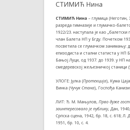
СТИМИЋ Нина
СТИМИЋ Нина
– глумица (Неготин, 3
разреда гимназије и глумачко-балетс
1922/23. наступала је као „балетски 
члан Балета НП у Бгду. Почетком 193
посветила се глумачком занимању: до
епизодиста и стални статиста у НП Бг
Бањој Луци, од 1937. до 1939. у НП на
смедеревској жељезничкој станици (5
УЛОГЕ: Јулка (
Протекција
), Кума Цаја
Винка (
Чучук Стана
), Госпођа Канизи
ЛИТ: Ђ. М. Мањулов,
Прво дуже гост
заинтересовало је публику
, Дан, 1940,
Српска сцена, 1942, бр. 18, с. 618; Л.
1951, бр. 10, с. 4.