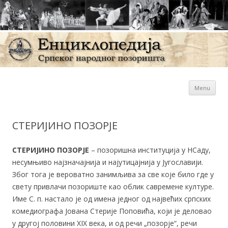
Sk
Енциклопедија Српског
Menu
con
народног позоришта
СТЕРИЈИНО ПОЗОРЈЕ
СТЕРИЈИНО ПОЗОРЈЕ
– позоришна институција у НСаду, несумњиво најзначајнија и најутицајнија у Југославији. Због тога је вероватно занимљива за све које било где у свету привлачи позориште као облик савремене културе. Име С. п. настало је од имена једног од највећих српских комедиографа Јована Стерије Поповића, који је деловао у другој половини XIX века, и од речи „позорје“, речи старинске, из употребе већ избачене, која има веома широко и подесно значење јер означава позоришну игру, сцену, чин, представу, слику, позориште итд. У спомен Ј. С. Поповићу 1956. је, о 150-огодишњици његовог рођења и 100-годишњици смрти, у НСаду приређен фестивал свих југословенских театара – који је добио име С. п. Идеја свејугословенског позоришног фестивала намах је пустила корење и он је почео да се развија у најважнију позоришну институцију у Југославији. Свакако је карактеристично што је идеја о њему рођена баш у НСаду, где је некад и почела да се развија српска позоришна култура. НСад је од шездесетих г. XIX века у позоришном погледу био посредник између Бгда, Згба и других наших центара. Зато је природно што су баш у овом граду опет почели да се остварују подстицаји за међусобно позоришно повезивање; културна традиција се овог пута оплодила у условима модерног живота. Тако је НСад наставио са својим пионирским деловањем у културном повезивању народа и народности Југославије и именом Стерије, којег називају и нашим Молијером, међусобно повезује савремену позоришну уметност на подручју Југославије. А идеја о С. п. рођена је 1956. не само због јубиларне свечаности у почаст великом комедиографу него пре свега као одраз положаја нашег позоришта уопште. После Другог светског рата малобројни позоришни радници у нашој земљи распоредили су се углавном око најстаријих и најпризнатијих позоришних кућа у Бгду, НСаду, Згбу, Љубљани и Осијеку. У исто време настало је много нових позоришних установа. Мислимо пре свега на народна позоришта у већим седиштима у Југославији а чак и изван ње (СНГ у Трсту). У академијама за позоришну уметност основаним у Бгду, Згбу и Љубљани почели су да се формирају нови редитељи, драматурзи и глумци. Уз наслеђе позоришта народноослободилачких јединица, које су деловале на партизанској територији, једну деценију после ослобођења позориште у Југославији толико се разбокорило по квантитету (а делимично и по квалитету) да је било више него нужно потражити некакав заједнички смер или заједничку повезаност позоришне уметности у Југославији. Тај заједнички смер тражи и до извесне мере и даје С. п. у НСаду. Снага и смисао ове институције су пре свега у њеном основном циљу: помагати у развоју и уметничкој афирмацији позоришне литературе на подручју Југославије. Током десетогодишњег развоја позоришта која су настајала широм Југославије као гљиве после кише и у време кад су млади, нови позоришни ствараоци преузимали наслеђе старијих и искуснијих позоришних радника, испоставило се да немамо домаћих позоришних текстова. А историја позоришта нам доказује да је од антике до ренесансе све до XVIII века позориште почивало пре свега на писцима који су стајали уз њега и писали за њега. Тек од друге половине XIX века постало је природно да позоришта у свој репертоар уносе и стара и нова домаћа дела, али и стара и нова дела страних позоришних писаца. Тако се догађало и у нашим театрима, где су своје живо место нашли и старији и новији и домаћи и страни позоришни писци, па се чак догађало да страни полако почињу да потискују домаће. Тако је у суштини, када је реч о домаћој драмској литератури, Југославија била сиромашна, а у раздобљу најсилнијег размаха позоришне активности одједном се испоставило да се позориште као репродуктивна установа развијало брже и боље него позоришна литерарна продукција. Зато је било нужно наћи некога ко би позоришну књижевну продукцију одистински ефикасно подупро и тако јој помогао да оживи на позоришним даскама. Очигледно је да се ни једно позориште на свету не може развијати с правом уметничком снагом, нити може успоставити прави контакт с публиком, ако нема домаћих аутора. Томе нас учи историја позоришта. И тако се и позоришним и другим културним радницима 1956. учинило нужно да за позоришта у Југославији нађу „кућне ауторе“, уколико желе да позоришта одиста пусте корење у домаће тле. Старање о домаћим драмским текстовима је, дакле, суштински задатак С. п., а сви остали задаци проистичу из овог првог или су њему подређени. С. п. мора бити аниматор и пропагатор нашег аутентичног позоришног израза, нашег драмског стваралаштва, мора бити преглед наших достигнућа и успеха, трибина наших позоришних проблема, наших стремљења и путева, наших уметничких и друштвених преокупација и, уопште, свега онога што настаје око феномена који називамо позориштем. С. п. истовремено мора да се стара о везама међу појединим позоришним кућама у Југославији и међу појединим позоришним радницима, мора да се стара и о позоришним публикацијама и да чува историјске документе позоришта народа и народности Југославије, итд. итд. Дакле, највиши облик ове институције је фестивал који се одвија сваке г. у пролеће: у почетку је то било крајем маја, потом у другој половини априла, па се усталило у термину – од 26. маја до неког датума с почетка јуна (у зависности од дужине програма). Главни одбор С. п., састављен од најзначајнијих и најеминентнијих представника позоришног света целе Југославије али и од многих других културних и друштвених радника, израдио је пропозиције на основу којих се фестивал одвија. На основу тих пропозиција свако позориште у Југославији има могућност да за фестивал предложи дело савременог или старијег домаћег аутора које је током текуће календарске године поставило на својој матичној сцени. Позоришта су врло ревносна у игрању домаћих драмских текстова, па за фестивал редовно стигне између четрдесет и шездесет пријава. Предложена позоришна дела најпре гледају посебне стручне комисије, које су током дугог низа г. откад С. п. делује доживљавале најразличитије ступњеве развоја а у суштини увек обављале исти посао: из свега што су позоришта понудила за фестивал бирале су најбоља и најзначајнија остварења. Комисије избор обично обаве веома брзо, јер су углавном састављене од позоришних критичара или позоришних стручњака који дела мање или више већ познају. А кад комисије заврше свој задатак, наступа главни селектор, који је истовремено уметнички директор С. п., и он прегледа отприлике двадесет до тридесет представа које су му комисије предложиле – и онда саставља коначни репертоар према својим уметничким критеријумима. Његов репертоар је према томе врло личан и одсликава ауторски карактер избора. И поред тога, мора да га одобри Уметнички савет и прихвати Главни одбор. Представама које је селектор изабрао и о свом избору информисао ова два тела увек се додаје и домаће позоришно дело које је било награђено на Фестивалу малих и експерименталних сцена у Сарајеву. (Овај фестивал се бави само камерним, авангардним, експерименталним текстовима који, разуме се, нису нужно домаћег порекла. Сарајевски фестивал је, дакле, некаква подружница С. п.). Фестивал обично започне доста тихо и скромно, али у таквој напетости какву може да изазове само олимпијска атмосфера: на њему суделују целокупна југословенска позоришна критика и сви значајнији позоришни ствараоци Југославије, а прати га, разумљиво, и новосадска позоришна публика која је позоришту предана свим срцем. Ваља имати на уму да је фестивал такмичарског карактера: за најбољу домаћу драму, за најбољу сценску адаптацију домаћег књижевног текста и за најбољу комедију. Расписане су, разуме се, и награде за најбољу представу у целини, за најбољег редитеља, сценографа, костимографа и музичког ствараоца. Природно је што су предвиђене и многе награде за најбоље глумце и глумице и за различите врсте игре. Представе оцењује посебан жири састављен од познатих и искусних позоришних стручњака. Временом су облик жирија и његовог рада доживљавали много промена: понекад је жири био многочлан, понекад сведен на неколико имена, а понекад је после сваке представе заседао и о представи расправљао јавно, понекад опет иза затворених врата. Но, у сваком случају, персонални састав жирија се мењао скоро сваке г. Добити награду С. п. у Југославији је једна од највиших почасти коју може да постигне неки позоришни радник. Основну активност С. п. која свој врхунац достиже у годишњем такмичарском фестивалу, састављеном искључиво од дела домаћих драмских писаца, подупире, међутим, низ установа које називамо пратећима. На првом месту треба споменути Округли сто критике, који се током фестивала окупља сваког преподнева и анализира представу која је на програму била претходне вечери. Округли сто критике је духовита, претежно новинарска, надасве слободна установа у којој анализе појединих позоришних појава у Југославији каткад достижу изванредно занимљив ступањ квалитета. У суштини је реч о правом правцатом позоришном семинару који поводом живих и актуелних проблема позоришног текста, представе, режије, игре и целокупне апаратуре неког позоришта, својим радом сваке г. доноси нове и занимљиве погледе на стање и развој позоришта у Југославији и, наравно, на стање и развој позоришне теорије. Округли сто критике се, међутим, развија у виши и организованији облик и то у разним формама такозваних „јавних трибина“, на којима наступају углавном теоретичари и критичари позоришта са посве уобличеним предавањима која се односе час на историју позоришта народа и народности Југославије час на горућу позоришну проблематику данашњих дана. Како смо већ рекли да је Округли сто нека врста позоришног семинара, Јавну трибину бисмо могли назвати позоришним универзитетом. С. п. је, дакле, широко отворило своја врата најразличитијим практичним и теоријским позоришним тенденцијама. Зато је потпуно разумљиво што оно подржава и представе које на фестивал долазе ван конкуренције, представе које позива Главни одбор или се за крај фестивала уприличи гостовање стране представе на текст југословенског аутора. Скоро редовно се догађа да фестивал прате и наст