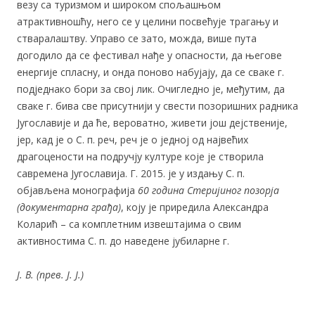
60 година Стеријиног позорја
(документарна грађа)
, коју је приредила Александра
Коларић – са комплетним извештајима о свим
активностима С. п. до наведене јубиларне г.
Ј. В. (прев. Ј. Ј.)