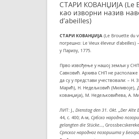
СТАРИ КОВАНЏИЈА (Le Br
као изворни назив наво
d’abeilles)
СТАРИ КОВАНЏИЈА
(Le Brouette du 
погрешно: Le Vieux éleveur d’abeille
у Паризу, 1775.
Прво извођење у нашој земљи у СНП 3
Савковић. Архива СНП не располаже 
да су у представи учествовали: – Н.
Марић), Н. Недељковић (Миливоје), Д
кованџија), М. Недељковићева, А. М
ЛИТ: J.,
Dienstag den 31. Okt. „Der Alte 
44, с. 400; А-м,
Србско народно позор
gelangten die Stücke…
, Grossbecskereke
Српског народног позоришта у Беогр