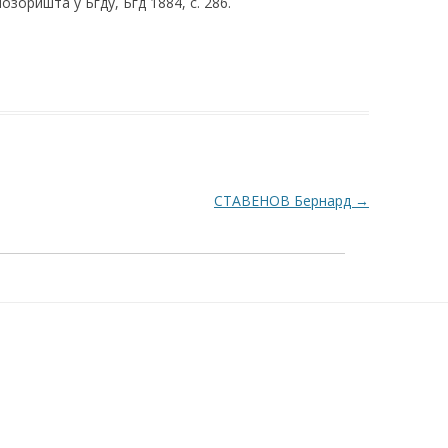
озоришта у Бгду, Бгд 1884, с. 286.
СТАВЕНОВ Бернард
→