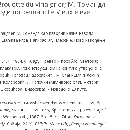
ouette du vinaigrier; М. Томандл
ди погрешно: Le Vieux éleveur
vinaigrier; М. Томандл као изворни назив наводи
s) – шаљива игра. Написао: Луј Мерсије. Прво извођење
1. III 1864. у НСаду. Превео и посрбио: Светозар
плакатом. Реконструкцијом из критика утврђено је
 Зорић (Трговац Радосавкић), М. Станишић (Племић
. Коларовић, Л. Телечки (Миливојев отац – стари
ишковићева (Видосава). – Изведено 29 пута.
Bienewärter“
, Grossbecskereker Wochenblatt, 1865, бр.
иште
, Матица, 1865-1866, бр. 3, с. 69-70; J.,
Den 9. April
r Wochenblatt, 1867, бр. 15, с. 174; А.,
Гостовање
аду
, Србија, 24. X 1867; Ђ. Малетић,
„Стари кованџија“
,