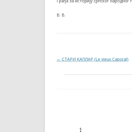
Грађа за историју српског народног п
В. В.
Post navigation
←
СТАРИ КАПЛАР (Le vieux Caporal)