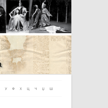
Skip to content
У
Ф
Х
Ц
Ч
Џ
Ш