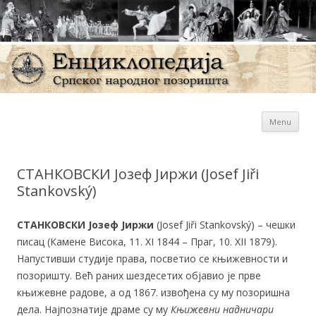
Sk
Енциклопедија Српског
Menu
con
народног позоришта
СТАНКОВСКИ Јозеф Јиржи (Josef Jiři
Stankovský)
СТАНКОВСКИ Јозеф Јиржи
(Josef Jiři Stankovský) – чешки
писац (Камене Висока, 11. XI 1844 – Праг, 10. XII 1879).
Напустивши студије права, посветио се књижевности и
позоришту. Већ раних шездесетих објавио је прве
књижевне радове, а од 1867. извођена су му позоришна
дела. Најпознатије драме су му
Књижевни надничари