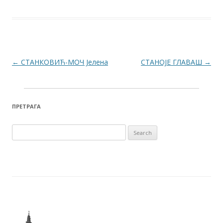
Post navigation
←
СТАНКОВИЋ-МОЧ Јелена
СТАНОЈЕ ГЛАВАШ
→
ПРЕТРАГА
Search for: