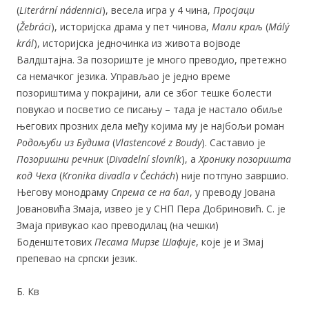
(
Literární nádennici
), весела игра у 4 чина,
Просјаци
(
Žebráci
), историјска драма у пет чинова,
Мали краљ
(
Málý
král
), историјска једночинка из живота војводе
Валдштајна. За позориште је много преводио, претежно
са немачког језика. Управљао је једно време
позориштима у покрајини, али се због тешке болести
повукао и посветио се писању – тада је настало обиље
његових прозних дела међу којима му је најбољи роман
Родољуби из Будима
(
Vlastencové z Boudy
). Саставио је
Позоришни речник
(
Divadelní slovník
), а
Хронику позоришта
код Чеха
(
Kronika divadla v Čechách
) није потпуно завршио.
Његову монодраму
Спрема се на бал
, у преводу Јована
Јовановића Змаја, извео је у СНП Пера Добриновић. С. је
Змаја привукао као преводилац (на чешки)
Боденштетових
Песама Мирзе Шафије
, које је и Змај
препевао на српски језик.
Б. Кв