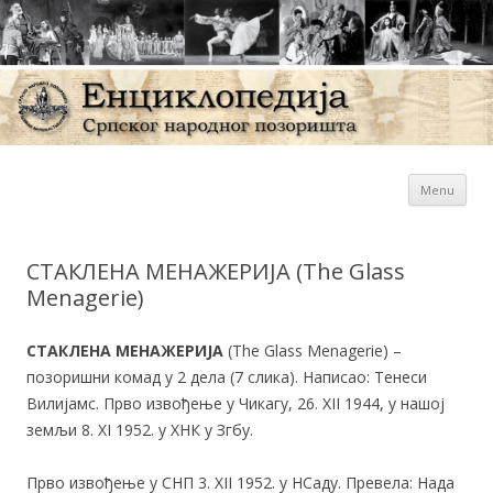
Sk
Енциклопедија Српског
Menu
con
народног позоришта
СТАКЛЕНА МЕНАЖЕРИЈА (The Glass
Menagerie)
СТАКЛЕНА МЕНАЖЕРИЈА
(The Glass Menagerie) –
позоришни комад у 2 дела (7 слика). Написао: Тенеси
Вилијамс. Прво извођење у Чикагу, 26. XII 1944, у нашој
земљи 8. XI 1952. у ХНК у Згбу.
Прво извођење у СНП 3. XII 1952. у НСаду. Превела: Нада