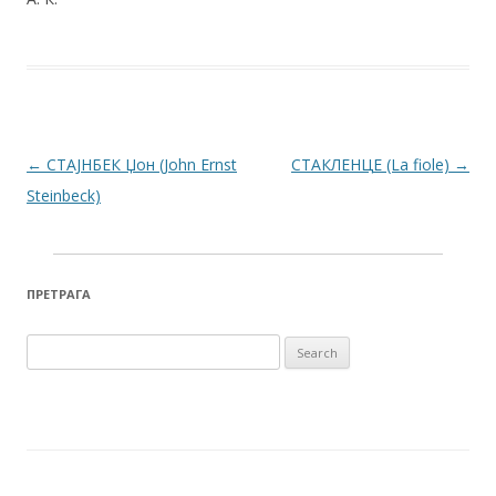
Post navigation
←
СТАЈНБЕК Џон (John Ernst
СТАКЛЕНЦЕ (La fiole)
→
Steinbeck)
ПРЕТРАГА
Search for: