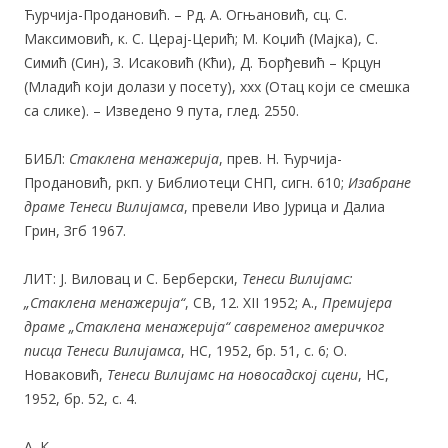
Ћурчија-Продановић. – Рд. А. Огњановић, сц. С.
Максимовић, к. С. Церај-Церић; М. Коџић (Мајка), С.
Симић (Син), З. Исаковић (Кћи), Д. Ђорђевић – Крцун
(Младић који долази у посету), xxx (Отац који се смешка
са слике). – Изведено 9 пута, глед. 2550.
БИБЛ:
Стаклена менажерија
, прев. Н. Ћурчија-
Продановић, ркп. у Библиотеци СНП, сигн. 610;
Изабране
драме Тенеси Вилијамса
, превели Иво Јурица и Далиа
Грин, Згб 1967.
ЛИТ: Ј. Виловац и С. Берберски,
Тенеси Вилијамс:
„Стаклена менажерија“
, СВ, 12. XII 1952; А.,
Премијера
драме „Стаклена менажерија“ савременог америчког
писца Тенеси Вилијамса
, НС, 1952, бр. 51, с. 6; О.
Новаковић,
Тенеси Вилијамс на новосадској сцени
, НС,
1952, бр. 52, с. 4.
А. К.