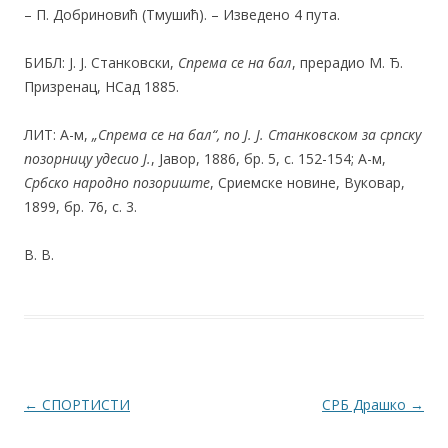
– П. Добриновић (Тмушић). – Изведено 4 пута.
БИБЛ: Ј. Ј. Станковски,
Спрема се на бал
, прерадио М. Ђ.
Призренац, НСад 1885.
ЛИТ: А-м,
„Спрема се на бал“, по Ј. Ј. Станковском за српску
позорницу удесио Ј.
, Јавор, 1886, бр. 5, с. 152-154; А-м,
Србско народно позориште
, Сриемске новине, Вуковар,
1899, бр. 76, с. 3.
В. В.
Post navigation
←
СПОРТИСТИ
СРБ Драшко
→