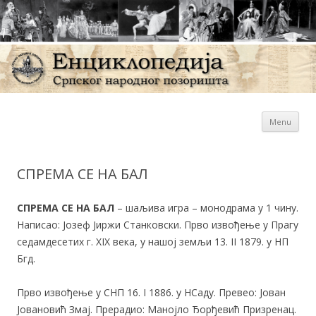
Sk
Енциклопедија Српског
Menu
con
народног позоришта
СПРЕМА СЕ НА БАЛ
СПРЕМА СЕ НА БАЛ
– шаљива игра – монодрама у 1 чину.
Написао: Јозеф Јиржи Станковски. Прво извођење у Прагу
седамдесетих г. XIX века, у нашој земљи 13. II 1879. у НП
Бгд.
Прво извођење у СНП 16. I 1886. у НСаду. Превео: Јован
Јовановић Змај. Прерадио: Манојло Ђорђевић Призренац.