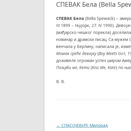
СПЕВАК Бела (Bella Spe
СПЕВАК Бела
(Bella Spewack) – амер
III 1899 – Њујорк, 27. IV 1990). Дево
(мађарско-чешког порекла) доселила
новинар и драмски писац. Са мужем Са
венчала у Берлину, написала је, изм
Момак среће девојку
(
Boy Meets Girl
, 
доживеле огроман успех широм Амери
Пољуби ме, Кети
(
Kiss Me, Kate
) по њ
В. В.
Post navigation
←
СПАСОЈЕВИЋ Милорад