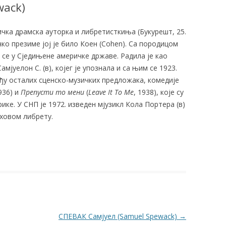
wack)
ичка драмска ауторка и либретисткиња (Букурешт, 25.
јачко презиме јој је било Коен (Cohen). Са породицом
 се у Сједињене америчке државе. Радила је као
мјуелон С. (в), којег је упознала и са њим се 1923.
еђу осталих сценско-музичких предложака, комедије
1936) и
Препусти то мени
(
Leave It To Me
, 1938), које су
ке. У СНП је 1972. изведен мјузикл Кола Портера (в)
иховом либрету.
СПЕВАК Самјуел (Samuel Spewack)
→