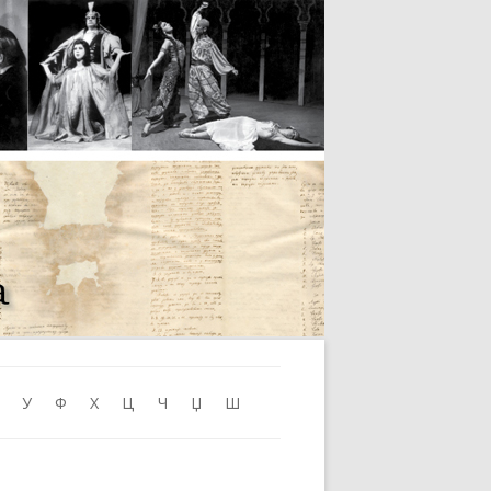
Skip to content
У
Ф
Х
Ц
Ч
Џ
Ш