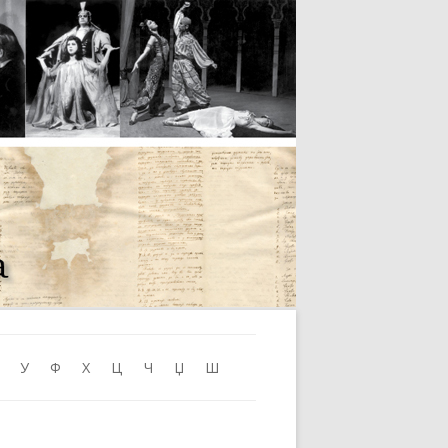
Skip to content
У
Ф
Х
Ц
Ч
Џ
Ш