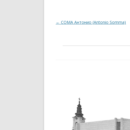
Post navigation
←
СОМА Антонио (Antonio Somma)