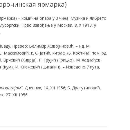
рочинская ярмарка)
рмарка) – комична опера у 3 чина. Музика и либрето
Мусоргски. Прво извођење у Москви, 8. X 1913, у
.
НСаду. Превео: Велимир Живојиновић. – Рд. М.
С. Максимовић, к. С. Јатић, к-граф Љ. Костина, пом. рд.
. Врчевић (Хиврја), Р. Грујић (Грицко), М. Хаднађев
т (Кум), И. Кнежевић (Циганин). – Изведено 7 пута,
нски сајам“
, Дневник, 14. XII 1956; Б. Драгутиновић,
к, 27. XII 1956.