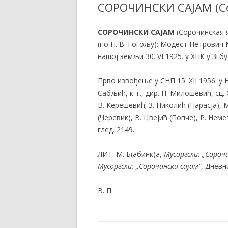
СОРОЧИНСКИ САЈАМ (Со
СОРОЧИНСКИ САЈАМ
(Сорочинская я
(по Н. В. Гогољу): Модест Петрович 
нашој земљи 30. VI 1925. у ХНК у Згбу
Прво извођење у СНП 15. XII 1956. у 
Сабљић, к. г., дир. П. Милошевић, сц. 
В. Керешевић; З. Николић (Парасја), М
(Черевик), В. Цвејић (Попче), Р. Неме
глед. 2149.
ЛИТ: М. Б(абинк)а,
Мусоргски: „Сорочи
Мусоргски: „Сорочински сајам“
, Дневни
В. П.