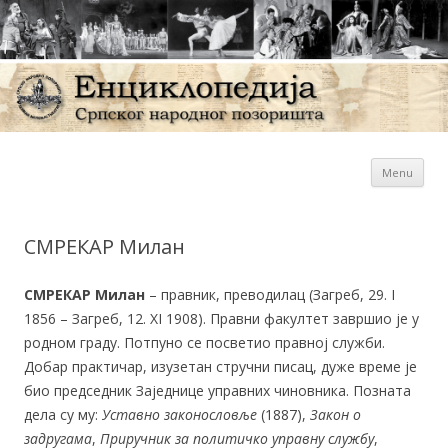
Sk
Енциклопедија Српског
Menu
con
народног позоришта
СМРЕКАР Милан
СМРЕКАР Милан
– правник, преводилац (Загреб, 29. I
1856 – Загреб, 12. XI 1908). Правни факултет завршио је у
родном граду. Потпуно се посветио правној служби.
Добар практичар, изузетан стручни писац, дуже време је
био председник Заједнице управних чиновника. Позната
дела су му:
Уставно законословље
(1887),
Закон о
задругама
,
Приручник за политичко управну службу
,