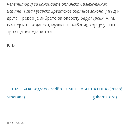
Репетиториј за кандидате опћинско-биљежничких
испита
,
Тумач угарско-хрватског обртног закона
(1892) и
друга. Превео је либрето за оперету
Барун Тренк
(А. М.
Вилнер и Р. Бодански, музика: С. Албини), која је у СНП
први пут изведена 1920.
В. Кч
Post navigation
←
СМЕТАНА Беджих (Bedřih
СМРТ ГУБЕРНАТОРА (Śmierć
Smetana)
gubernatora)
→
ПРЕТРАГА