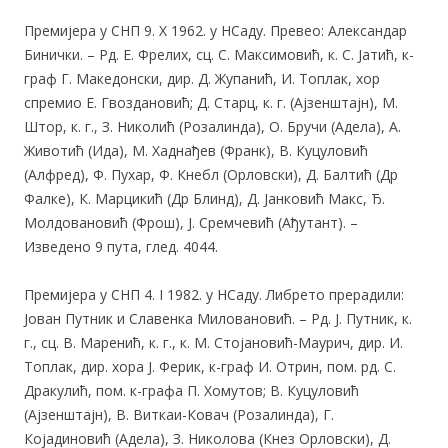
Премијера у СНП 9. X 1962. у НСаду. Превео: Александар
Бинички. – Рд. Е. Фрелих, сц. С. Максимовић, к. С. Јатић, к-
граф Г. Македонски, дир. Д. Жупанић, И. Топлак, хор
спремио Е. Гвоздановић; Д. Старц, к. г. (Ајзенштајн), М.
Штор, к. г., З. Николић (Розалинда), О. Бручи (Адела), А.
Животић (Ида), М. Хаднађев (Франк), В. Куцуловић
(Алфред), Ф. Пухар, Ф. Кнебл (Орловски), Д. Балтић (Др
Фалке), К. Марцикић (Др Блинд), Д. Јанковић Макс, Ђ.
Молдовановић (Фрош), Ј. Сремчевић (Ађутант). –
Изведено 9
пута, глед. 4044.
Премијера у СНП 4. I 1982. у НСаду. Либрето прерадили:
Јован Путник и Славенка Миловановић. – Рд. Ј. Путник, к.
г., сц. В. Маренић, к. г., к. М. Стојановић-Маурич, дир. И.
Топлак, дир. хора Ј. Ферик, к-граф И. Отрин, пом. рд. С.
Дракулић, пом. к-графа П. Хомутов; В. Куцуловић
(Ајзенштајн), В. Виткаи-Ковач (Розалинда), Г.
Којадиновић (Адела), З. Николова (Кнез Орловски), Д.