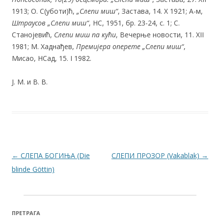
1913; О. С(уботи)ћ,
„Слепи миш“
, Застава, 14. X 1921; А-м,
Штраусов „Слепи миш“
, НС, 1951, бр. 23-24, с. 1; С.
Станојевић,
Слепи миш па кући
, Вечерње новости, 11. XII
1981; М. Хаднађев,
Премијера оперете „Слепи миш“
,
Мисао, НСад, 15. I 1982.
Ј. М. и В. В.
Post navigation
←
СЛЕПА БОГИЊА (Die
СЛЕПИ ПРОЗОР (Vakablak)
→
blinde Göttin)
ПРЕТРАГА