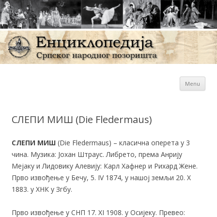
Sk
Енциклопедија Српског
Menu
con
народног позоришта
СЛЕПИ МИШ (Die Fledermaus)
СЛЕПИ МИШ
(Die Fledermaus) – класична оперета у 3
чина. Музика: Јохан Штраус. Либрето, према Анрију
Мејаку и Лидовику Алевију: Карл Хафнер и Рихард Жене.
Прво извођење у Бечу, 5. IV 1874, у нашој земљи 20. X
1883. у ХНК у Згбу.
Прво извођење у СНП 17. XI 1908. у Осијеку. Превео: