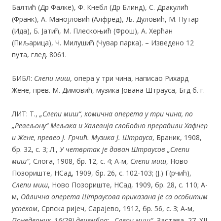
Балтић (Др Фалке), Ф. Кнебл (Др Блинд), С. Дракулић
(Франк), А. Манојловић (Алфред), Љ. Дуловић, М. Путар
(Ида), Б. Јатић, М. Плескоњић (Фрош), А. Херћан
(Пиљарица), Ч. Милушић (Чувар парка). – Изведено 12
пута, глед. 8061.
БИБЛ:
Слепи миш
, опера у три чина, написао Рихард
Жене, прев. М. Димовић, музика Јована Штрауса, Бгд б. г.
ЛИТ: Т.,
„Слепи миш“, комична оперета у три чина, по
„Ревељону“ Мељака и Халевија слободно прерадили Хафнер
и Жене, превео Ј. Грчић. Музика Ј. Штрауса
, Браник, 1908,
бр. 32, с. 3; Л.,
У четвртак је даван Штраусов „Слепи
миш“
, Слога, 1908, бр. 12, с. 4; А-м,
Слепи миш
, Ново
Позориште, НСад, 1909, бр. 26, с. 102-103; (Ј.) Г(рчић),
Слепи миш
, Ново Позориште, НСад, 1909, бр. 28, с. 110; А-
м,
Одлична оперета Штраусова приказана је са особитим
успехом
, Српска ријеч, Сарајево, 1912, бр. 56, с. 3; А-м,
Понедеоник, 16(29) децембра: „Слепи миш“
, Застава, 27. XII