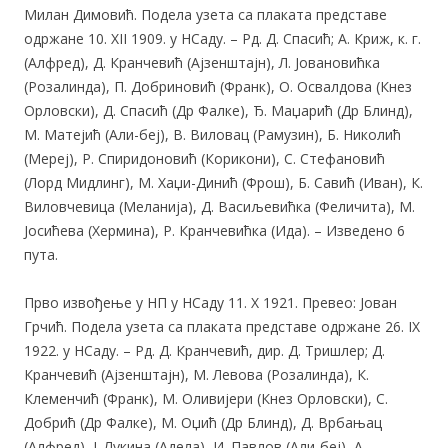
Милан Димовић. Подела узета са плаката представе
одржане 10. XII 1909. у НСаду. – Рд. Д. Спасић; А. Криж, к. г.
(Алфред), Д. Кранчевић (Ајзенштајн), Л. Јовановићка
(Розалинда), П. Добриновић (Франк), О. Освалдова (Кнез
Орловски), Д. Спасић (Др Фалке), Ђ. Маџарић (Др Блинд),
М. Матејић (Али-беј), В. Виловац (Рамузин), Б. Николић
(Мереј), Р. Спиридоновић (Корикони), С. Стефановић
(Лорд Мидлинг), М. Хаџи-Динић (Фрош), Б. Савић (Иван), К.
Виловчевица (Меланија), Д. Васиљевићка (Феличита), М.
Јосићева (Хермина), Р. Кранчевићка (Ида). – Изведено 6
пута.
Прво извођење у НП у НСаду 11. X 1921. Превео: Јован
Грчић. Подела узета са плаката представе одржане 26. IX
1922. у НСаду. – Рд. Д. Кранчевић, дир. Д. Тришлер; Д.
Кранчевић (Ајзенштајн), М. Левова (Розалинда), К.
Клеменчић (Франк), М. Оливијери (Кнез Орловски), С.
Добрић (Др Фалке), М. Оџић (Др Блинд), Д. Врбањац
(Алфред), Ј. Лукина (Адела), И. Павлов (Али-беј), А.