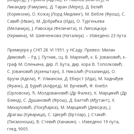
Ликандер (Рамузин), Д. Таран (Мереј), Д. Белић
(Корикони), О. Кожај (Лорд Мидлинг), М. Вебле (Фрош), С.
Савић (Иван), М. Добрићка (Ида), О. Тургењева
(Меланија), Ј. Равскаја (Феличита), Н. Липсицкаја
(Хермина), М. Шевченкова (Наталија). – Изведено 23 пута.
Премијера у СНП 28. VI 1951. у НСаду. Превео: Милан
Димовић. – Рд. Ј. Путник, сц. В. Маренић, к. Б. Јовановић, к-
граф М. Олењина, дир. Л. Бута, дир. хора В. Тополковић;
С. Јовановић (Ајзенштајн), З. Николић (Розалинда), О.
Бручи (Адела), Р. Улмански, Д. Еберст (Ида), М. Хаднађев
(Франк), Д. Бурић (Алфред), М. Врчевић, Ф. Кнебл
(Орловски), Ђ. Молдовановић (Др Фалке), К. Марцикић (Др
Блинд), С. Душановић (Фрош), Д. Балтић (Ађутант), Х.
Михајловић, (Покућарка), М. Марцикић (Девојка), Ј.
Драгаш (Куварица), С. Цвејић (Вртлар), Ј. Стакић
(Писмоноша), В. Стевић (Ханакин). – Изведено 19
пута,
глед. 9005.