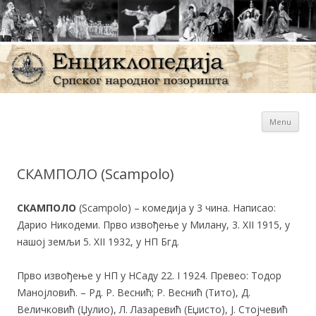
Sk
Енциклопедија Српског
Menu
con
народног позоришта
СКАМПОЛО (Scampolo)
СКАМПОЛО
(Scampolo) – комедија у 3 чина. Написао:
Дарио Никодеми. Прво извођење у Милану, 3. XII 1915, у
нашој земљи 5. XII 1932, у НП Бгд.
Прво извођење у НП у НСаду 22. I 1924. Превео: Тодор
Манојловић. – Рд. Р. Веснић; Р. Веснић (Тито), Д.
Величковић (Џулио), Л. Лазаревић (Еџисто), Ј. Стојчевић