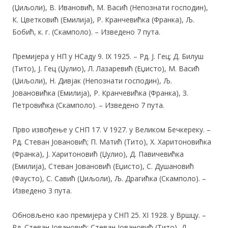
(Џиљоли), В. Ивановић, М. Васић (Непознати господин),
К. Цветковић (Емилија), Р. Кранчевићка (Франка), Љ.
Бобић, к. г. (Скамполо). – Изведено 7 пута.
Премијера у НП у НСаду 9. IX 1925. – Рд. Ј. Гец; Д. Билуш
(Тито), Ј. Гец (Џулио), Л. Лазаревић (Еџисто), М. Васић
(Џиљоли), Н. Дивјак (Непознати господин), Љ.
Јовановићка (Емилија), Р. Кранчевићка (Франка), З.
Петровићка (Скамполо). – Изведено 7 пута.
Прво извођење у СНП 17. V 1927. у Великом Бечкереку. –
Рд. Стеван Јовановић; П. Матић (Тито), Х. Харитоновићка
(Франка), Ј. Харитоновић (Џулио), Д. Павичевићка
(Емилија), Стеван Јовановић (Еџисто), С. Душановић
(Фаусто), С. Савић (Џиљоли), Љ. Драгићка (Скамполо). –
Изведено 3 пута.
Обновљено као премијера у СНП 25. XI 1928. у Вршцу. –
Рд. Стеван Јовановић; Стеван Јовановић (Тито), Д.