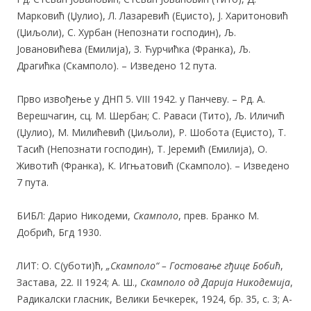
Марковић (Џулио), Л. Лазаревић (Еџисто), Ј. Харитоновић
(Џиљоли), С. Хурбан (Непознати господин), Љ.
Јовановићева (Емилија), З. Ћурчићка (Франка), Љ.
Драгићка (Скамполо). – Изведено 12 пута.
Прво извођење у ДНП 5. VIII 1942. у Панчеву. – Рд. А.
Верешчагин, сц. М. Шербан; С. Раваси (Тито), Љ. Иличић
(Џулио), М. Милићевић (Џиљоли), Р. Шобота (Еџисто), Т.
Тасић (Непознати господин), Т. Јеремић (Емилија), О.
Животић (Франка), К. Игњатовић (Скамполо). – Изведено
7 пута.
БИБЛ: Дарио Никодеми,
Скамполо
, прев. Бранко М.
Добрић, Бгд 1930.
ЛИТ: О. С(уботи)ћ,
„Скамполо“ – Гостовање гђице Бобић
,
Застава, 22. II 1924; А. Ш.,
Скамполо од Дарија Никодемиј
а
,
Радикалски гласник, Велики Бечкерек, 1924, бр. 35, с. 3; А-