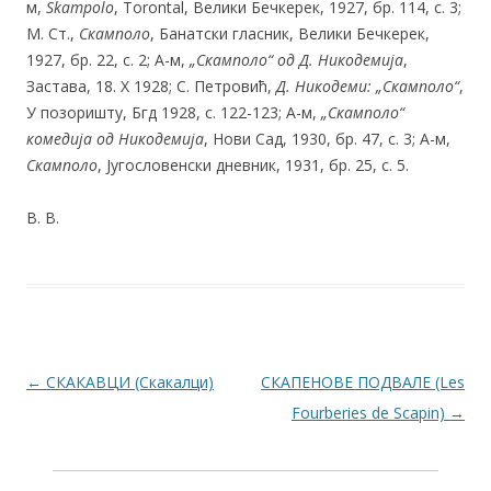
м,
Skampolo
, Torontal, Велики Бечкерек, 1927, бр. 114, с. 3;
М. Ст.,
Скамполо
, Банатски гласник, Велики Бечкерек,
1927, бр. 22, с. 2; А-м,
„Скамполо“ од Д. Никодемија
,
Застава, 18. X 1928; С. Петровић,
Д. Никодеми: „Скамполо“
,
У позоришту, Бгд 1928, с. 122-123; А-м,
„Скамполо“
комедија од Никодемија
, Нови Сад, 1930, бр. 47, с. 3; А-м,
Скамполо
, Југословенски дневник, 1931, бр. 25, с. 5.
В. В.
Post navigation
←
СКАКАВЦИ (Скакалци)
СКАПЕНОВЕ ПОДВАЛЕ (Les
Fourberies de Scapin)
→