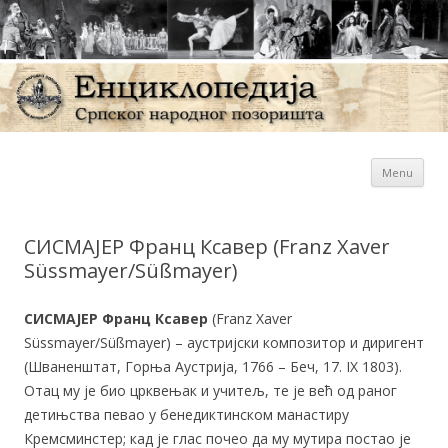
Sk
Енциклопедија Српског
Menu
con
народног позоришта
СИСМАЈЕР Франц Ксавер (Franz Xaver
Süssmayer/Süßmayer)
СИСМАЈЕР Франц Ксавер
(Franz Xaver
Süssmayer/Süßmayer) – аустријски композитор и диригент
(Шваненштат, Горња Аустрија, 1766 – Беч, 17. IX 1803).
Отац му је био црквењак и учитељ, те је већ од раног
детињства певао у бенедиктинском манастиру
Кремсминстер; кад је глас почео да му мутира постао је