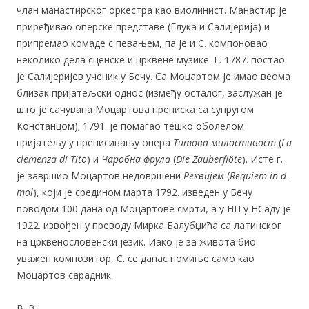
члан манастирског оркестра као виолинист. Манастир је
приређивао оперске представе (Глука и Салијерија) и
припремао комаде с певањем, па је и С. компоновао
неколико дела сценске и црквене музике. Г. 1787. постао
је Салијеријев ученик у Бечу. Са Моцартом је имао веома
близак пријатељски однос (између осталог, заслужан је
што је сачувана Моцартова преписка са супругом
Констанцом); 1791. је помагао тешко оболелом
пријатељу у преписивању опера
Титова милостивост
(
La
clemenza di Tito
) и
Чаробна фрула
(
Die Zauberfl
ö
te
). Исте г.
је завршио Моцартов недовршени
Реквијем
(
Requiem in d-
mol
), који је средином марта 1792. изведен у Бечу
поводом 100 дана од Моцартове смрти, а у НП у НСаду је
1922. извођен у преводу Мирка Балубџића са латинског
на црквенословенски језик. Иако је за живота био
уважен композитор, С. се данас помиње само као
Моцартов сарадник.
В. В.