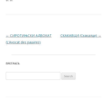
Post navigation
←
СИРОТИЊСКИ АДВОКАТ
СКАКАВЦИ (Скакалци)
→
(L’Avocat des pauvres)
ПРЕТРАГА
Search for: