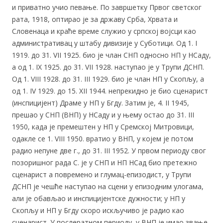
и приватно учио певање. По завршетку Првог светског
рата, 1918, оптирао је за државу Срба, Хрвата и
Словенаца и краће време служио у српској војсци као
административац у штабу дивизије у Суботици. Од 1. I
1919. до 31. VII 1925. био је члан СНП односно НП у НСаду,
а од 1. IX 1925. до 31. VII 1928. наступао је у Трупи ДСНП.
Од 1. VIII 1928. до 31. III 1929. био је члан НП у Скопљу, а
од 1. IV 1929. до 15. XII 1944. непрекидно је био сценарист
(инспицијент) Драме у НП у Бгду. Затим је, 4. II 1945,
прешао у СНП (ВНП) у НСаду и у њему остао до 31. III
1950, када је премештен у НП у Сремској Митровици,
одакле се 1. VIII 1950. вратио у ВНП, у којем је потом
радио непуне две г., до 31. III 1952. У првом периоду свог
позоришног рада С. је у СНП и НП НСад био претежно
сценарист а повремено и глумац-епизодист, у Трупи
ДСНП је чешће наступао на сцени у епизодним улогама,
али је обављао и инспицијентске дужности; у НП у
Скопљу и НП у Бгду скоро искључиво је радио као
сценарист. У послератном периоду, у ВНП је имао звање