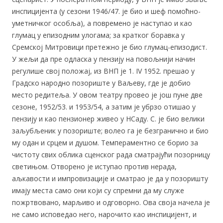
инспицијента (у сезони 1946/47. је био и шеф помоћно-
уметничког особља), а повремено је наступао и као
глумац у епизодним улогама; за кратког боравка у
Сремској Митровици претежно је био глумац-епизодист.
У жељи да пре одласка у пензију на повољнији начин
регулише свој положај, из ВНП је 1. IV 1952. прешао у
Градско народно позориште у Ваљеву, где је добио
место редитеља. У овом театру провео је још пуне две
сезоне, 1952/53. и 1953/54, а затим је убрзо отишао у
пензију и као пензионер живео у НСаду. С. је био велики
заљубљеник у позориште; волео га је безгранично и био
му одан и срцем и душом. Темпераментно се борио за
чистоту свих облика сценског рада сматрајући позорницу
светињом. Отворено је иступао против нерада,
аљкавости и импровизације и сматрао је да у позоришту
имају места само они који су спремни да му служе
пожртвовано, марљиво и одговорно. Ова своја начела је
не само исповедао него, нарочито као инспицијент, и