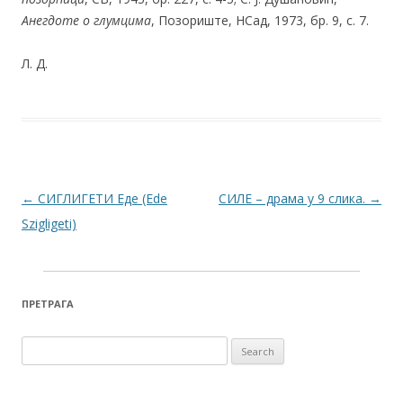
Анегдоте о глумцима
, Позориште, НСад, 1973, бр. 9, с. 7.
Л. Д.
Post navigation
←
СИГЛИГЕТИ Еде (Ede
СИЛЕ – драма у 9 слика.
→
Szigligeti)
ПРЕТРАГА
Search for: