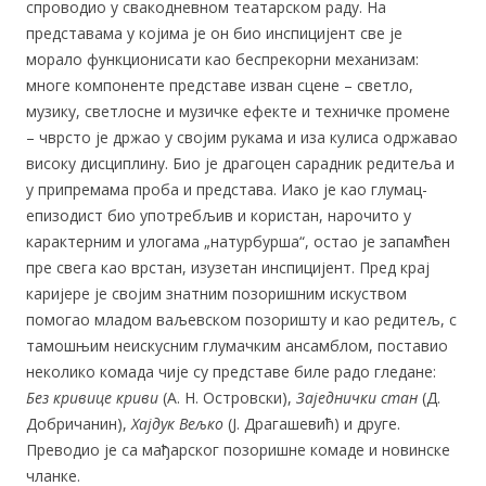
спроводио у свакодневном театарском раду. На
представама у којима је он био инспицијент све је
морало функционисати као беспрекорни механизам:
многе компоненте представе изван сцене – светло,
музику, светлосне и музичке ефекте и техничке промене
– чврсто је држао у својим рукама и иза кулиса одржавао
високу дисциплину. Био је драгоцен сарадник редитеља и
у припремама проба и представа. Иако је као глумац-
епизодист био употребљив и користан, нарочито у
карактерним и улогама „натурбурша“, остао је запамћен
пре свега као врстан, изузетан инспицијент. Пред крај
каријере је својим знатним позоришним искуством
помогао младом ваљевском позоришту и као редитељ, с
тамошњим неискусним глумачким ансамблом, поставио
неколико комада чије су представе биле радо гледане:
Без кривице криви
(А. Н. Островски),
Заједнички стан
(Д.
Добричанин),
Хајдук Вељко
(Ј. Драгашевић) и друге.
Преводио је са мађарског позоришне комаде и новинске
чланке.