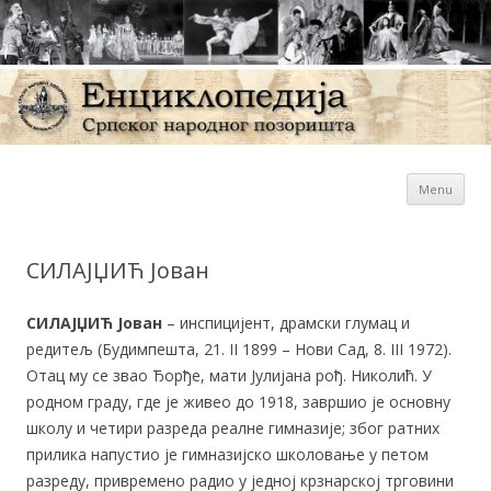
Sk
Енциклопедија Српског
Menu
con
народног позоришта
СИЛАЈЏИЋ Јован
СИЛАЈЏИЋ Јован
– инспицијент, драмски глумац и
редитељ (Будимпешта, 21. II 1899 – Нови Сад, 8. III 1972).
Отац му се звао Ђорђе, мати Јулијана рођ. Николић. У
родном граду, где је живео до 1918, завршио је основну
школу и четири разреда реалне гимназије; због ратних
прилика напустио је гимназијско школовање у петом
разреду, привремено радио у једној крзнарској трговини