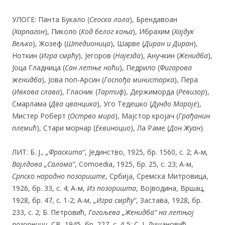
УЛОГЕ: Панта Букало (
Сеоска лола
), Брендавоан
(
Харпагон
), Пиколо (
Код белог коња
), Ибрахим (
Хајдук
Вељко
), Жозеф (
Штедионица
), Шарве (
Диран и Диран
),
Ноткин (
Игра смрћу
), Јегоров (
Најезда
), Анучкин (
Женидба
),
Јоца Гладница (
Сан летње ноћи
), Педрило (
Фигарова
женидба
), Јова поп-Арсин (
Госпођа министарка
), Пера
(
Ивкова слава
), Гласник (
Тартиф
), Держиморда (
Ревизор
),
Смарлама (
Два цванцика
), Уго Тедешко (
Дундо Мароје
),
Мистер Роберт (
Острво мира
), Мајстор кројач (
Грађанин
племић
), Стари морнар (
Еквиноцио
), Ла Раме (
Дон Жуан
).
ЛИТ: Б. Ј.,
„Фраскита“
, Јединство, 1925, бр. 1560, с. 2; А-м,
Вајлдова „Салома“
, Comoedia, 1925, бр. 25, с. 23; А-м,
Српско народно позориште
, Србија, Сремска Митровица,
1926, бр. 33, с. 4; А-м,
Из позоришта
, Војводина, Вршац,
1928, бр. 47, с. 1-2; А-м,
„Игра смрћу“
, Застава, 1928, бр.
233, с. 2; Б. Петровић,
Гогољева „Женидба“ на летњој
позорници
, СВ, 1945, бр. 227, с. 4-5; С. Ј. Душановић,