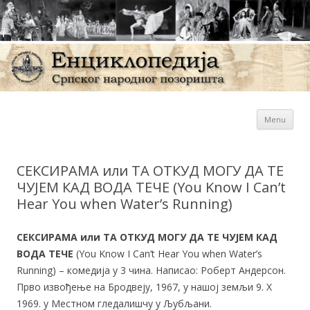
Sk
Енциклопедија Српског
Menu
con
народног позоришта
СЕКСИРАМА или ТА ОТКУД МОГУ ДА ТЕ
ЧУЈЕМ КАД ВОДА ТЕЧЕ (You Know I Can’t
Hear You when Water’s Running)
СЕКСИРАМА или ТА ОТКУД МОГУ ДА ТЕ ЧУЈЕМ КАД
ВОДА ТЕЧЕ
(You Know I Can’t Hear You when Water’s
Running) – комедија у 3 чина. Написао: Роберт Андерсон.
Прво извођење на Бродвеју, 1967, у нашој земљи 9. X
1969. у Местном гледалишчу у Љубљани.