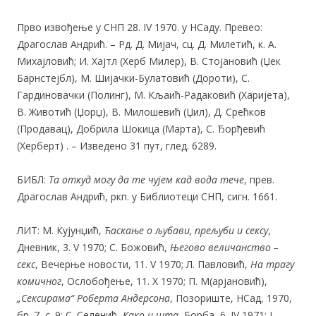
Прво извођење у СНП 28. IV 1970. у НСаду. Превео:
Драгослав Андрић. – Рд. Д. Мијач, сц. Д. Милетић, к. А.
Михајловић; И. Хајтл (Херб Милер), В. Стојановић (Џек
Барнстејбл), М. Шијачки-Булатовић (Дороти), С.
Гардиновачки (Полинг), М. Кљаић-Радаковић (Харијета),
В. Животић (Џорџ), В. Милошевић (Џил), Д. Срећков
(Продавац), Добрила Шокица (Марта), С. Ђорђевић
(Херберт) . – Изведено 31 пут, глед. 6289.
БИБЛ:
Та откуд могу да те чујем кад вода тече
, прев.
Драгослав Андрић, ркп. у Библиотеци СНП, сигн. 1661.
ЛИТ: М. Кујунџић,
Ћаскање о љубави, прељуби и сексу
,
Дневник, 3. V 1970; С. Божовић,
Његово величанство –
секс
, Вечерње новости, 11. V 1970; Л. Павловић,
На трагу
комичног
, Ослобођење, 11. X 1970; П. М(арјановић),
„Сексирама“ Роберта Андерсона
, Позориште, НСад, 1970,
бр. 7, с. 9; С. Селенић,
Како и шта
, Борба, 6. IV 1971; Ј.