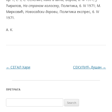
Ћирилов,
На страном колосеку
, Политика, 6. IV 1971; М.
Мирковић,
Новосадски дарови
, Политика експрес, 6. IV
1971.
А. К.
Post navigation
←
СЕГАЛ Хари
СЕКУЛИЋ Душан
→
ПРЕТРАГА
Search for: