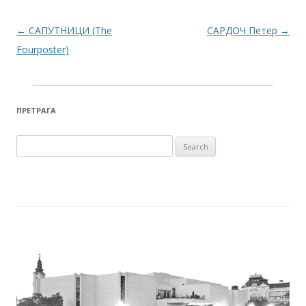
Post navigation
←
САПУТНИЦИ (The
САРДОЧ Петер
→
Fourposter)
ПРЕТРАГА
Search for: