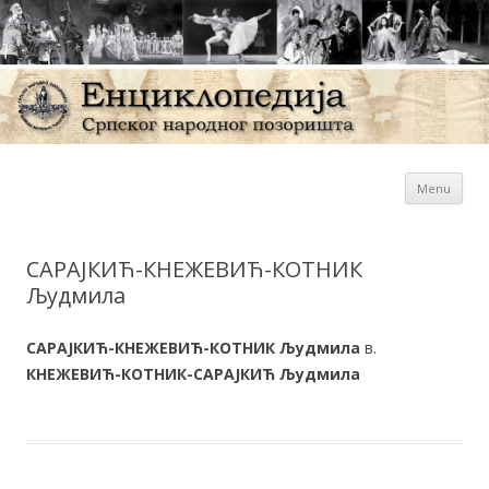
Sk
Енциклопедија Српског
Menu
con
народног позоришта
САРАЈКИЋ-КНЕЖЕВИЋ-КОТНИК
Људмила
САРАЈКИЋ-КНЕЖЕВИЋ-КОТНИК Људмила
в.
КНЕЖЕВИЋ-КОТНИК-САРАЈКИЋ Људмила