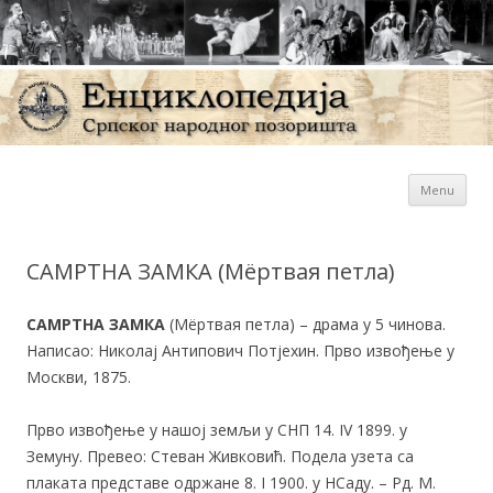
Sk
Енциклопедија Српског
Menu
con
народног позоришта
САМРТНА ЗАМКА (Мёртвая петла)
САМРТНА ЗАМКА
(Мёртвая петла) – драма у 5 чинова.
Написао: Николај Антипович Потјехин. Прво извођење у
Москви, 1875.
Прво извођење у нашој земљи у СНП 14. IV 1899. у
Земуну. Превео: Стеван Живковић. Подела узета са
плаката представе одржане 8. I 1900. у НСаду. – Рд. М.