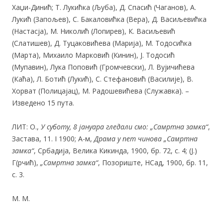
Хаџи-Динић; Т. Лукићка (Љуба), Д. Спасић (Чаганов), А.
Лукић (Запољев), С. Бакаловићка (Вера), Д. Васиљевићка
(Настасја), М. Николић (Лопирев), К. Васиљевић
(Слатишев), Д. Туцаковићева (Марија), М. Тодосићка
(Марта), Михаило Марковић (Кинин), Ј. Тодосић
(Мупавин), Лука Поповић (Громчевски), Л. Вујичићева
(Каћа), Л. Ботић (Лукић), С. Стефановић (Василије), В.
Хорват (Полицајац), М. Радошевићева (Служавка). –
Изведено 15 пута.
ЛИТ: О.,
У суботу,
8
јануара гледали смо: „Самртна замка“
,
Застава, 11. I 1900; А-м,
Драма у пет чинова „Самртна
замка“
, Србадија, Велика Кикинда, 1900, бр. 72, с. 4; (Ј.)
Г(рчић),
„Самртна замка“
, Позориште, НСад, 1900, бр. 11,
с. 3.
М. М.