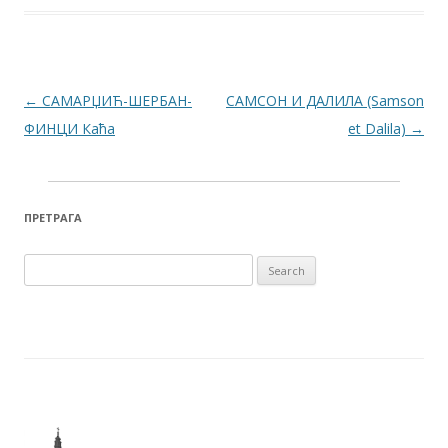
Post navigation
←
САМАРЏИЋ-ШЕРБАН-
САМСОН И ДАЛИЛА (Samson
ФИНЦИ Каћа
et Dalila)
→
ПРЕТРАГА
Search for: