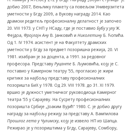
добио 2007, Вењлику плакету са повељом Универзитета
уметности у Бгду 2009, а Вукову награду 2014. Као
драмски редитељ професионалну делатност је започео
20. VIII 1973. у СНП у НСаду, где је поставио
Бубу у уху
Ж.
Фејдоа,
Фројлајн Ану
В. Јанковић и
Николетину
Б. Ћопића.
Од 1. IV 1974. асистент је на Факултету драмских
уметности у Бгду за предмет позоришна режија, 20. VI
1981. изабран је за доцента, а 1991. за редовног
професора. Представу
Руцанте
Б. Љумовића, коју је С.
поставио у Камерном театру ’55, прогласио је жири
критике за најбољу представу професионалних
позоришта БиХ у 1978. Од 29. VIII 1978. до 31. XI 1979.
вршио је дужност уметничког руководиоца Камерног
театра ’55 у Сарајеву. На Сусрету професионалних
позоришта Србије „Јоаким Вујић“ 1980. С. је добио другу
награду за најбољу режију за представу А. Вампилова
Прошлог лета у Чулимску
, коју је извело НП из Шапца.
Режирао је у позориштима у Бгду, Сарајеву, Сомбору,