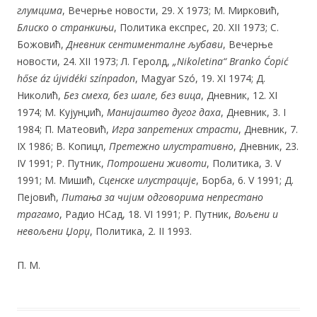
глумцима
, Вечерње новости, 29. X 1973; М. Мирковић,
Блиско о странкињи
, Политика експрес, 20. XII 1973; С.
Божовић,
Дневник сентименталне љубави
, Вечерње
новости, 24. XII 1973; Л. Геролд,
„Nikoletina“ Branko Ćopić
hőse áz újvidéki színpadon
, Magyar Szó, 19. XI 1974; Д.
Николић,
Без смеха, без шале, без вица
, Дневник, 12. XI
1974; М. Кујунџић,
Манијаштво дугог даха
, Дневник, 3. I
1984; П. Матеовић,
Игра запретених страсти
, Дневник, 7.
IX 1986; В. Копицл,
Претежно илустративно
, Дневник, 23.
IV 1991; Р. Путник,
Потрошени животи
, Политика, 3. V
1991; М. Мишић,
Сценске илустрације
, Борба, 6. V 1991; Д.
Пејовић,
Питања за чијим одговорима непрестано
трагамо
, Радио НСад, 18. VI 1991; Р. Путник,
Вољени и
невољени Џорџ
, Политика, 2. II 1993.
П. М.