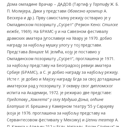
Дома омладине Врачар – ДАДОВ (Тартиф у
Тартифу
Ж. Б.
П. Молијера, Дики у представи
Обавезно кромпир
А.
Вескера и др.). Прву самосталну режију остварио је у
Омладинском позоришту „Сусрет“ (Рејмон Кено:
Стилске
вежбе
, 1969). На БРАМС-у и на Савезном фестивалу
драмских аматера Југославије на Хвару је 1970. добио
награду за најбољу мушку улогу у тој представи.
Представа
Ванцаге
М. Јелића, коју је поставио у
Омладинском позоришту „Сусрет“, проглашена је 1971.
за најбољу представу на Београдској ревији аматера
Србије (БРАМС), а С. је добио награду за најбољу режију.
Исте г. је добио и Мајску награду Бгда за свој дотадашњи
аматерски рад у позоришту. У оквиру свог дипломског
испита на Академији, 1972. је режирао две представе:
Представу „Хамлета“ у селу Мрдуша Доња, опћине
Блатуша
И. Брешана у Камерном театру ’55 у Сарајеву
(која је 1976. проглашена за најбољу представу на
Сервантесовом фестивалу у Мексику) и
Џепни театар
А.
П. Камија у Атељеу 212 у Бгду. Награду „Бојан Ступица“ је