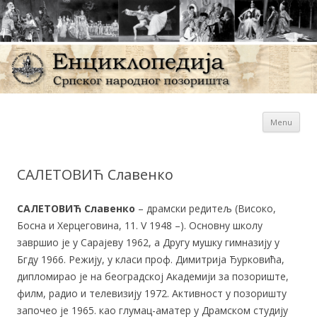
Sk
Енциклопедија Српског
Menu
con
народног позоришта
САЛЕТОВИЋ Славенко
САЛЕТОВИЋ Славенко
– драмски редитељ (Високо,
Босна и Херцеговина, 11. V 1948 –). Основну школу
завршио је у Сарајеву 1962, а Другу мушку гимназију у
Бгду 1966. Режију, у класи проф. Димитрија Ђурковића,
дипломирао је на београдској Академији за позориште,
филм, радио и телевизију 1972. Активност у позоришту
започео је 1965. као глумац-аматер у Драмском студију