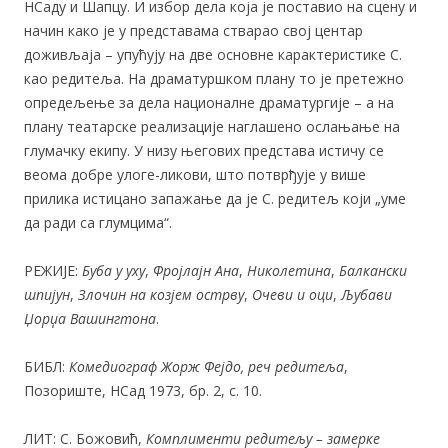
НСаду и Шапцу. И избор дела која је поставио на сцену и
начин како је у представама стварао свој центар
доживљаја – упућују на две основне карактеристике С.
као редитеља. На драматуршком плану то је претежно
опредељење за дела националне драматургије – а на
плану театарске реализације наглашено ослањање на
глумачку екипу. У низу његових представа истичу се
веома добре улоге-ликови, што потврђује у више
прилика истицано запажање да је С. редитељ који „уме
да ради са глумцима“.
РЕЖИЈЕ:
Буба у уху
,
Фројлајн Ана
,
Николетина
,
Балкански
шпијун
,
Злочин на козјем острву
,
Очеви и оци
,
Љубави
Џорџа Вашингтона
.
БИБЛ:
Комедиограф Жорж Фејдо, реч редитеља
,
Позориште, НСад 1973, бр. 2, с. 10.
ЛИТ: С. Божовић,
Комплименти редитељу – замерке