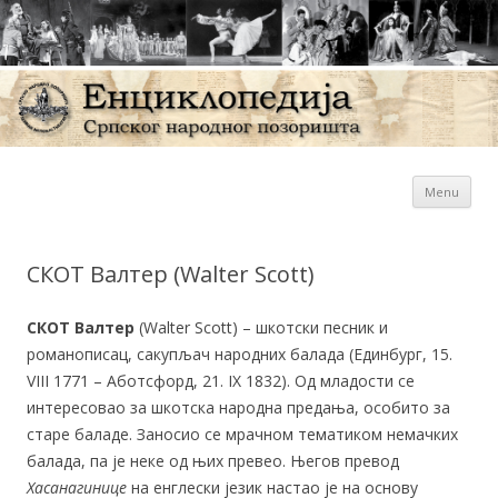
Sk
Енциклопедија Српског
Menu
con
народног позоришта
СКОТ Валтер (Walter Scott)
СКОТ Валтер
(Walter Scott) – шкотски песник и
романописац, сакупљач народних балада (Единбург, 15.
VIII 1771 – Аботсфорд, 21. IX 1832). Од младости се
интересовао за шкотска народна предања, особито за
старе баладе. Заносио се мрачном тематиком немачких
балада, па је неке од њих превео. Његов превод
Хасанагинице
на енглески језик настао је на основу