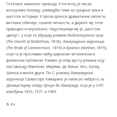
Гетеовог немачког превода. У почетку је писао
искључиво поезију, узимајући теме из средњег века и
шкотске историје. У прози доноси драматичне заплете,
витешке обичаје, снажне личности, а дијалог му тече
природно и неусиљено. Најуспешнији му је „шкотски
циклус“, у који се убрајају романи
Мидлотијанско срце
(
The Hearth of Midlothian
, 1818),
Ламермурска заручница
(
The Bride of Lammermoor
, 1819) и
Ајванхо
(
Ivanhoe
, 1819),
који га је прославио међу широком читалачком и
филмском публиком. Развио је нову врсту романа коју
настављају Манзони, Мериме, де Вињи, Иго, Купер,
Шеноа и многи други. По С. роману
Ламермурска
заручница
Салваторе Камарано је написао либрето за
Доницетијеву оперу
Лучија ди Ламермур
, која је у СНП
извођена 1953, 1971. и 1983.
В. Кч