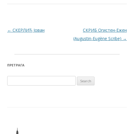
Post navigation
←
СКЕРЛИЋ Јован
СКРИБ Огистен-Ежен
(Augustin-Eugène Scribe)
→
ПРЕТРАГА
Search for: